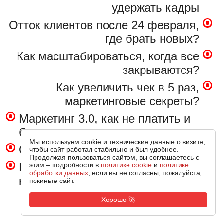
удержать кадры
Отток клиентов после 24 февраля,
где брать новых?
Как масштабироваться, когда все
закрываются?
Как увеличить чек в 5 раз,
маркетинговые секреты?
Маркетинг 3.0, как не платить и
быть первым
Мы используем cookie и технические данные о визите,
Очереди в бизнес без рекламы?
чтобы сайт работал стабильно и был удобнее.
Продолжая пользоваться сайтом, вы соглашаетесь с
Как попасть на федеральные
этим – подробности в
политике cookie
и
политике
обработки данных
; если вы не согласны, пожалуйста,
каналы?
покиньте сайт.
Хорошо 🚀